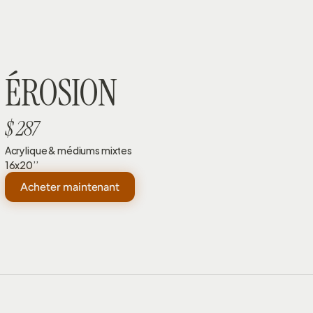
ÉROSION
$ 287
Acrylique & médiums mixtes
16x20’’
Acheter maintenant